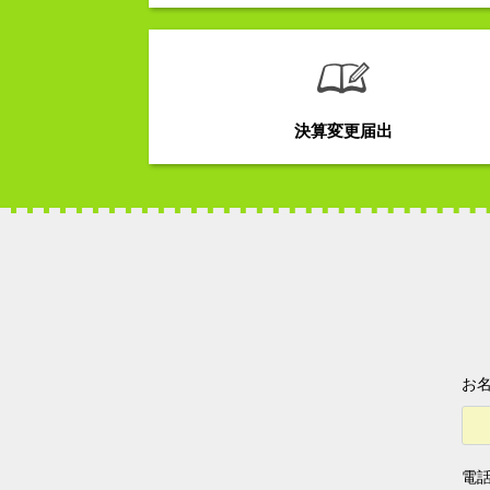
決算変更届出
こ
の
お名
フ
ィ
ー
ル
電話
ド