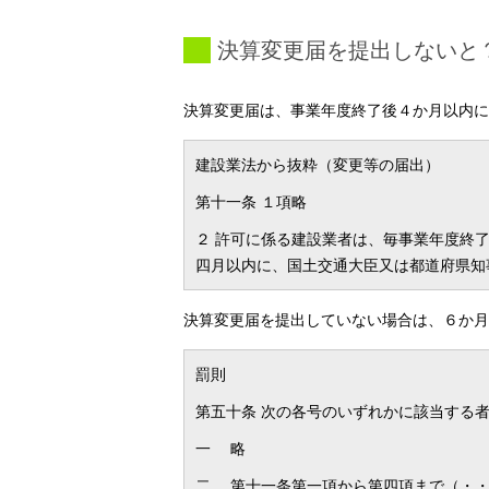
決算変更届を提出しないと
決算変更届は、事業年度終了後４か月以内に
建設業法から抜粋（変更等の届出）
第十一条 １項略
２ 許可に係る建設業者は、毎事業年度終
四月以内に、国土交通大臣又は都道府県知
決算変更届を提出していない場合は、６か月
罰則
第五十条 次の各号のいずれかに該当する
一 略
二 第十一条第一項から第四項まで（・・